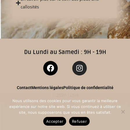
callosités
Du Lundi au Samedi : 9H - 19H
Contact
Mentions légales
Politique de confidentialité
© 2026 | LYIA
Nous utilisons des cookies pour vous garantir la meilleure
expérience sur notre site web. Si vous continuez à utiliser ce
site, nous supposerons que vous en êtes satisfait.
Accepter
Refuser